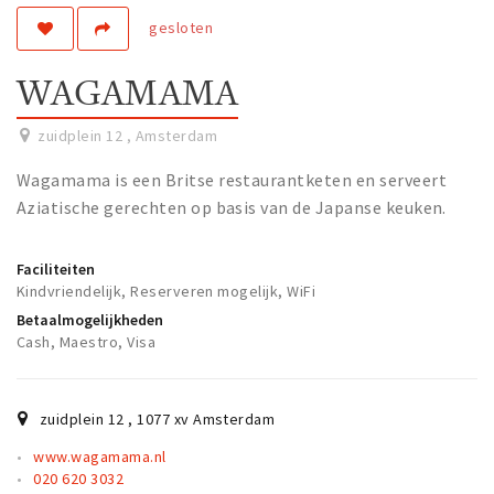
gesloten
Work
Education
WAGAMAMA
Travel
Sports & leisure
zuidplein 12
,
Amsterdam
Wagamama is een Britse restaurantketen en serveert
Magazine
Aziatische gerechten op basis van de Japanse keuken.
Columns
Interviews
Faciliteiten
Kindvriendelijk, Reserveren mogelijk, WiFi
Hello Zuidas Articles
Betaalmogelijkheden
Cash, Maestro, Visa
About Hello Zuidas
Programme
zuidplein 12
,
1077 xv
Amsterdam
Membership
www.wagamama.nl
Contact
020 620 3032