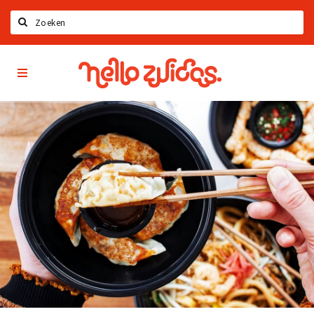
Zoeken
Hello
Home
Zuidas
App
Latest news
Upcoming events
Zuidas Jobs
Offers & Deals
Restaurants
Bars
Hotels
Shops
Live