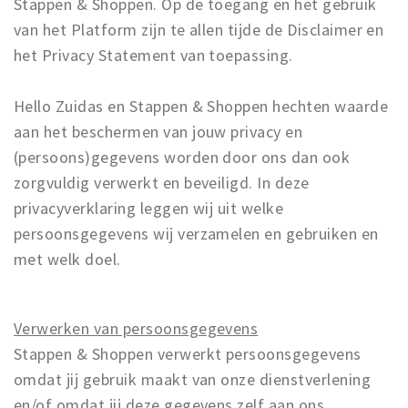
Stappen & Shoppen. Op de toegang en het gebruik
Work
van het Platform zijn te allen tijde de Disclaimer en
het Privacy Statement van toepassing.
Education
Travel
Hello Zuidas en Stappen & Shoppen hechten waarde
Sports & leisure
aan het beschermen van jouw privacy en
(persoons)gegevens worden door ons dan ook
Magazine
zorgvuldig verwerkt en beveiligd. In deze
Columns
privacyverklaring leggen wij uit welke
Interviews
persoonsgegevens wij verzamelen en gebruiken en
Hello Zuidas Articles
met welk doel.
About Hello Zuidas
Programme
Verwerken van persoonsgegevens
Stappen & Shoppen verwerkt persoonsgegevens
Membership
omdat jij gebruik maakt van onze dienstverlening
Contact
en/of omdat jij deze gegevens zelf aan ons