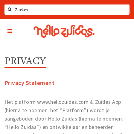
Zoeken
Hello
Home
Zuidas
App
Latest news
Upcoming events
PRIVACY
Zuidas Jobs
Offers & Deals
Privacy Statement
Restaurants
Bars
Het platform www.hellozuidas.com & Zuidas App
Hotels
(hierna te noemen: het “Platform”) wordt je
Shops
aangeboden door Hello Zuidas (hierna te noemen:
“Hello Zuidas”) en ontwikkelaar en beheerder
Live