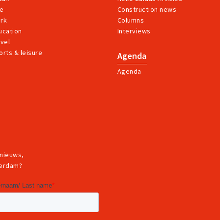
ve
Construction news
rk
Columns
ucation
Interviews
avel
orts & leisure
Agenda
Agenda
 nieuws,
terdam?