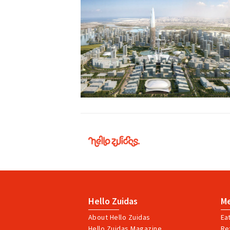
Hello
Zuidas
Hello Zuidas
M
About Hello Zuidas
Ea
Hello Zuidas Magazine
Ret