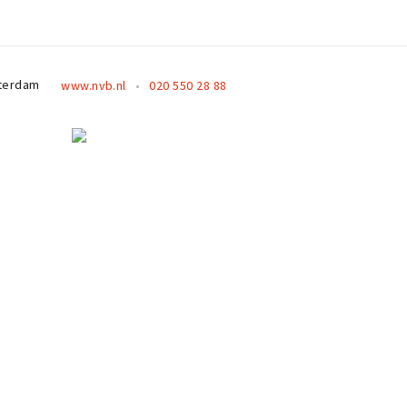
terdam
www.nvb.nl
020 550 28 88