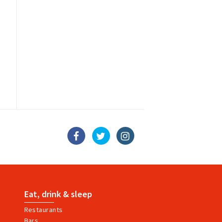
Eat, drink & sleep
Restaurants
Bars