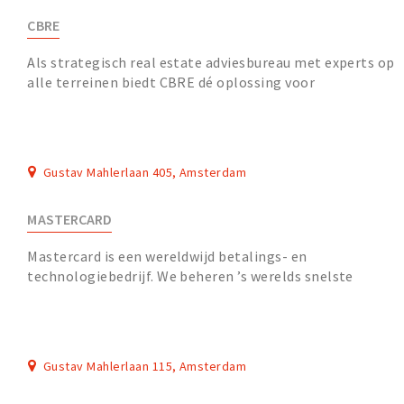
CBRE
Als strategisch real estate adviesbureau met experts op
alle terreinen biedt CBRE dé oplossing voor
vraagstukken vanuit een integrale visie. Jij profi...
Gustav Mahlerlaan 405, Amsterdam
MASTERCARD
Mastercard is een wereldwijd betalings- en
technologiebedrijf. We beheren ’s werelds snelste
betaalverwerkingsnetwerk, waarmee we consumenten,
financi...
Gustav Mahlerlaan 115, Amsterdam