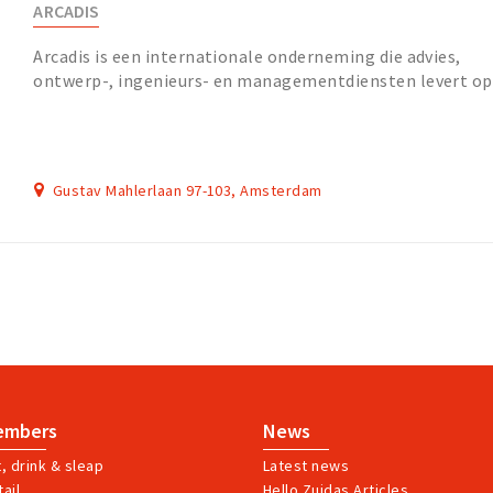
ARCADIS
Arcadis is een internationale onderneming die advies,
ontwerp-, ingenieurs- en managementdiensten levert op
de gebieden infrastructuur, water, milieu...
Gustav Mahlerlaan 97-103, Amsterdam
embers
News
t, drink & sleap
Latest news
ail
Hello Zuidas Articles