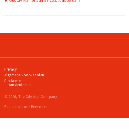
Gustav Mahlerlaan 97-103, Amsterdam
Privacy
Algemene voorwaarden
Disclaimer
Amsterdam
© 2026, The City App Company
Realisatie door Beer n tea