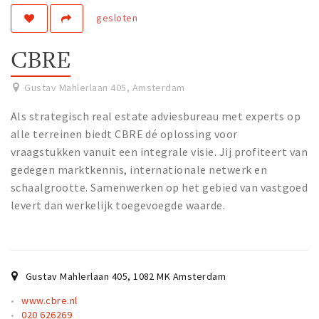
gesloten
Work
Education
CBRE
Travel
Sports & leisure
Gustav Mahlerlaan 405
,
Amsterdam
Als strategisch real estate adviesbureau met experts op
Magazine
alle terreinen biedt CBRE dé oplossing voor
Columns
vraagstukken vanuit een integrale visie. Jij profiteert van
gedegen marktkennis, internationale netwerk en
Interviews
schaalgrootte. Samenwerken op het gebied van vastgoed
Hello Zuidas Articles
levert dan werkelijk toegevoegde waarde.
About Hello Zuidas
Programme
Membership
Gustav Mahlerlaan 405
,
1082 MK
Amsterdam
Contact
www.cbre.nl
020 626269