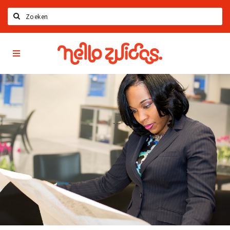
Zoeken
Hello
Home
Zuidas
App
Latest news
Upcoming events
Zuidas Jobs
Offers & Deals
Restaurants
Bars
Hotels
Shops
Live