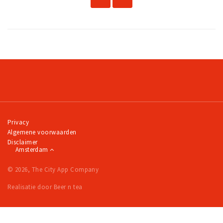
Privacy
Algemene voorwaarden
Disclaimer
Amsterdam
© 2026, The City App Company
Realisatie door Beer n tea