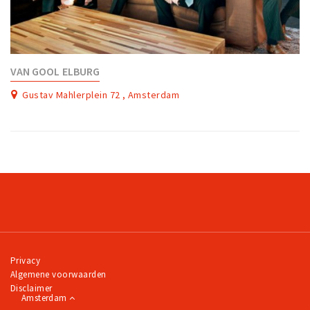
VAN GOOL ELBURG
Gustav Mahlerplein 72 , Amsterdam
Privacy
Algemene voorwaarden
Disclaimer
Amsterdam