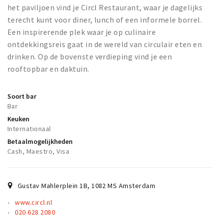
Partner Apps
het paviljoen vind je Circl Restaurant, waar je dagelijks
terecht kunt voor diner, lunch of een informele borrel.
Inloggen
Een inspirerende plek waar je op culinaire
ontdekkingsreis gaat in de wereld van circulair eten en
drinken. Op de bovenste verdieping vind je een
rooftopbar en daktuin.
Soort bar
Bar
Keuken
Internationaal
Betaalmogelijkheden
Cash, Maestro, Visa
Gustav Mahlerplein 1B
,
1082 MS
Amsterdam
www.circl.nl
020 628 2080