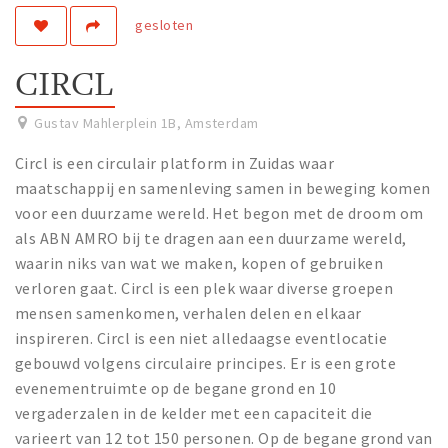
gesloten
Work
Education
CIRCL
Travel
Sports & leisure
Gustav Mahlerplein 1B
,
Amsterdam
Circl is een circulair platform in Zuidas waar
Magazine
maatschappij en samenleving samen in beweging komen
Columns
voor een duurzame wereld. Het begon met de droom om
als ABN AMRO bij te dragen aan een duurzame wereld,
Interviews
waarin niks van wat we maken, kopen of gebruiken
Hello Zuidas Articles
verloren gaat. Circl is een plek waar diverse groepen
mensen samenkomen, verhalen delen en elkaar
About Hello Zuidas
inspireren. Circl is een niet alledaagse eventlocatie
Programme
gebouwd volgens circulaire principes. Er is een grote
Membership
evenementruimte op de begane grond en 10
vergaderzalen in de kelder met een capaciteit die
Contact
varieert van 12 tot 150 personen. Op de begane grond van