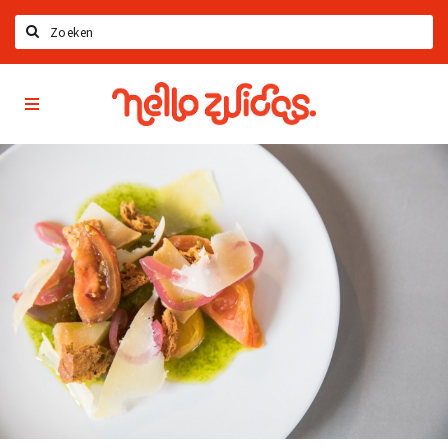
Zoeken
Hello
Home
Zuidas
App
Latest news
Upcoming events
Zuidas Jobs
Offers & Deals
Restaurants
Bars
Hotels
Shops
Live