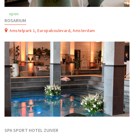
Work
open
Education
ROSARIUM
Travel
Amstelpark 1, Europaboulevard, Amsterdam
Sports & leisure
Magazine
Columns
Interviews
Hello Zuidas Articles
About Hello Zuidas
Programme
Membership
Contact
SPA SPORT HOTEL ZUIVER