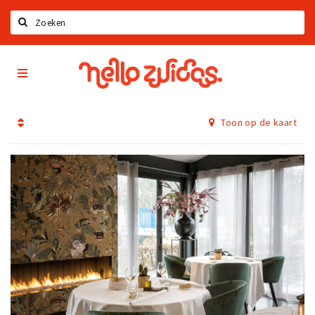
Zoeken
Hello
Home
Zuidas
App
Latest news
Toon op de kaart
Upcoming events
Zuidas Jobs
Offers & Deals
Restaurants
Bars
Hotels
Shops
Live