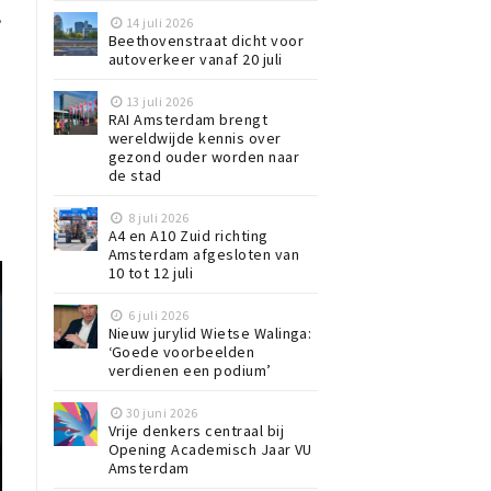
.
14 juli 2026
Beethovenstraat dicht voor
autoverkeer vanaf 20 juli
13 juli 2026
RAI Amsterdam brengt
wereldwijde kennis over
gezond ouder worden naar
de stad
8 juli 2026
A4 en A10 Zuid richting
Amsterdam afgesloten van
10 tot 12 juli
6 juli 2026
Nieuw jurylid Wietse Walinga:
‘Goede voorbeelden
verdienen een podium’
30 juni 2026
Vrije denkers centraal bij
Opening Academisch Jaar VU
Amsterdam