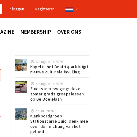
Inloggen
Registreren
AZINE
MEMBERSHIP
OVER ONS
6 augustus 2026
Kapel in het Beatrixpark krijgt
nieuwe culturele invulling
4 augustus 2026
Zuidas in beweging: deze
zomer gratis groepslessen
op De Boelelaan
22 juli 2026
Klankbordgroep
Stationscarré Zuid: denk mee
over de inrichting van het
gebied