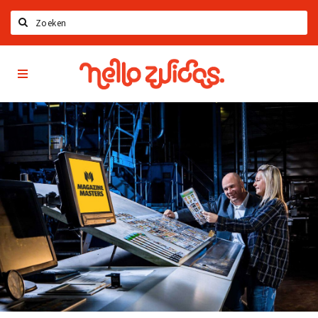
Zoeken
Hello
Home
Zuidas
App
Latest news
Upcoming events
Zuidas Jobs
Offers & Deals
Restaurants
Bars
Hotels
Shops
Live