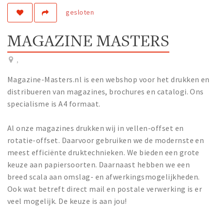
gesloten
Work
Education
MAGAZINE MASTERS
Travel
Sports & leisure
,
Magazine-Masters.nl is een webshop voor het drukken en
Magazine
distribueren van magazines, brochures en catalogi. Ons
Columns
specialisme is A4 formaat.
Interviews
Al onze magazines drukken wij in vellen-offset en
Hello Zuidas Articles
rotatie-offset. Daarvoor gebruiken we de modernste en
meest efficiënte druktechnieken. We bieden een grote
About Hello Zuidas
keuze aan papiersoorten. Daarnaast hebben we een
Programme
breed scala aan omslag- en afwerkingsmogelijkheden.
Membership
Ook wat betreft direct mail en postale verwerking is er
veel mogelijk. De keuze is aan jou!
Contact