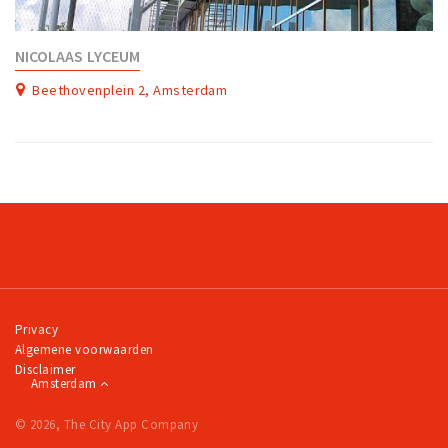
NICOLAAS LYCEUM
Beethovenplein 2, Amsterdam
Privacy
Algemene voorwaarden
Disclaimer
Amsterdam
© 2026, The City App Company