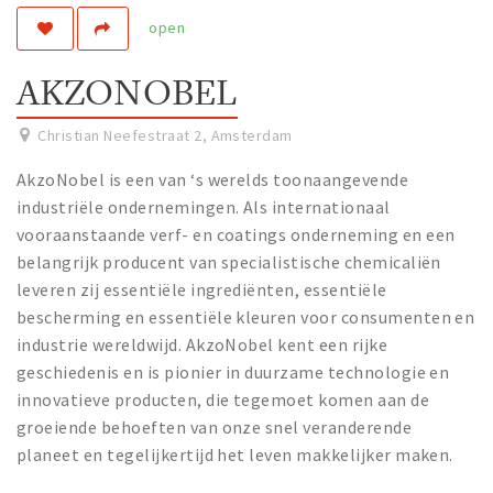
open
Work
Education
AKZONOBEL
Travel
Sports & leisure
Christian Neefestraat 2
,
Amsterdam
AkzoNobel is een van ‘s werelds toonaangevende
Magazine
industriële ondernemingen. Als internationaal
Columns
vooraanstaande verf- en coatings onderneming en een
belangrijk producent van specialistische chemicaliën
Interviews
leveren zij essentiële ingrediënten, essentiële
Hello Zuidas Articles
bescherming en essentiële kleuren voor consumenten en
industrie wereldwijd. AkzoNobel kent een rijke
About Hello Zuidas
geschiedenis en is pionier in duurzame technologie en
Programme
innovatieve producten, die tegemoet komen aan de
Membership
groeiende behoeften van onze snel veranderende
planeet en tegelijkertijd het leven makkelijker maken.
Contact