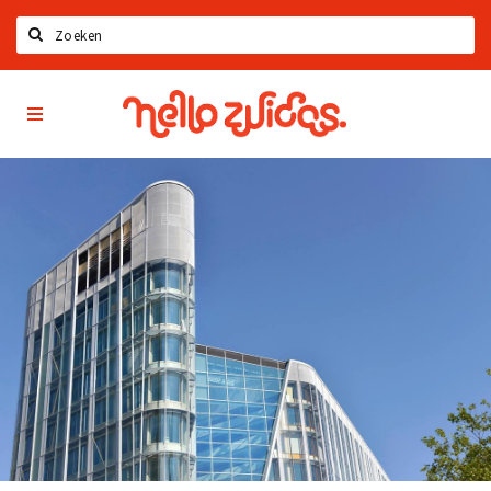
Zoeken
Hello
Home
Zuidas
App
Latest news
Upcoming events
Zuidas Jobs
Offers & Deals
Restaurants
Bars
Hotels
Shops
Live