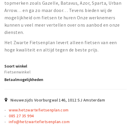
Partner Apps
topmerken zoals Gazelle, Batavus, Azor, Sparta, Urban
Arrow… en ga zo maar door… Tevens bieden wij de
Inloggen
mogelijkheid om fietsen te huren Onze werknemers
kunnen u veel meer vertellen over ons aanbod en onze
diensten.
Het Zwarte Fietsenplan levert alleen fietsen van een
hoge kwaliteit en altijd tegen de beste prijs.
Soort winkel
Fietsenwinkel
Betaalmogelijkheden
Nieuwezijds Voorburgwal 146
,
1012 SJ
Amsterdam
www.hetzwartefietsenplan.com
085 27 35 994
info@hetzwartefietsenplan.com