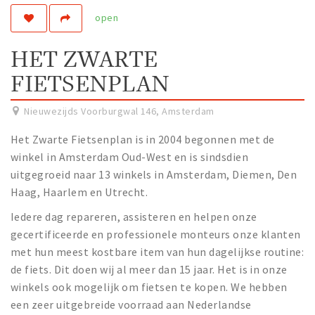
open
Work
Education
HET ZWARTE
Travel
FIETSENPLAN
Sports & leisure
Nieuwezijds Voorburgwal 146
,
Amsterdam
Magazine
Het Zwarte Fietsenplan is in 2004 begonnen met de
Columns
winkel in Amsterdam Oud-West en is sindsdien
Interviews
uitgegroeid naar 13 winkels in Amsterdam, Diemen, Den
Hello Zuidas Articles
Haag, Haarlem en Utrecht.
Iedere dag repareren, assisteren en helpen onze
About Hello Zuidas
gecertificeerde en professionele monteurs onze klanten
Programme
met hun meest kostbare item van hun dagelijkse routine:
de fiets. Dit doen wij al meer dan 15 jaar. Het is in onze
Membership
winkels ook mogelijk om fietsen te kopen. We hebben
Contact
een zeer uitgebreide voorraad aan Nederlandse