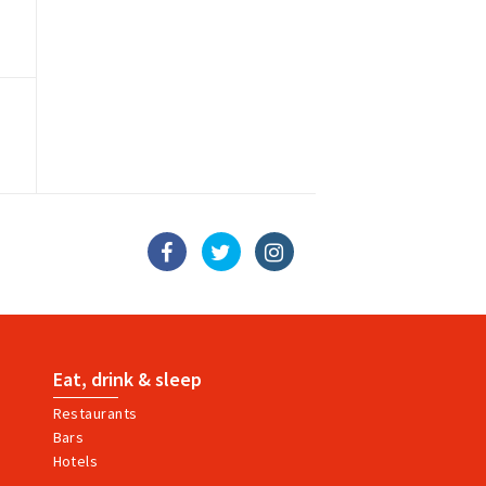
Eat, drink & sleep
Restaurants
Bars
Hotels