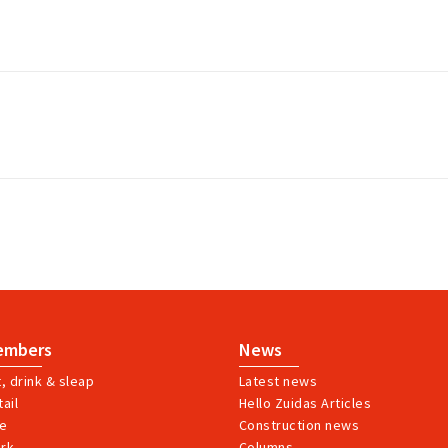
embers
News
t, drink & sleap
Latest news
ail
Hello Zuidas Articles
ve
Construction news
rk
Columns