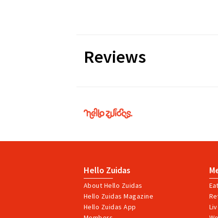
Reviews
Hello
Zuidas
Hello Zuidas
M
About Hello Zuidas
Ea
Hello Zuidas Magazine
Ret
Hello Zuidas App
Li
Members
Wo