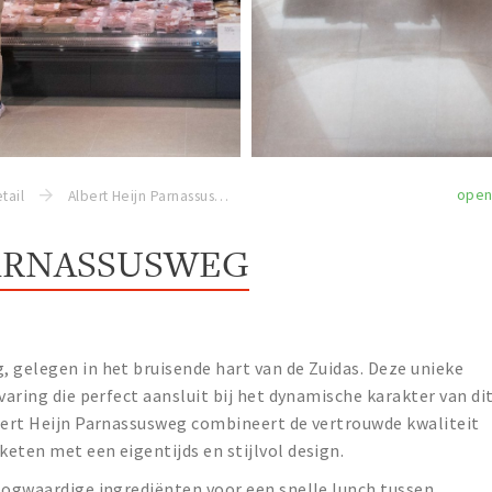
ope
tail
Albert Heijn Parnassusweg
PARNASSUSWEG
 gelegen in het bruisende hart van de Zuidas. Deze unieke
varing die perfect aansluit bij het dynamische karakter van di
lbert Heijn Parnassusweg combineert de vertrouwde kwaliteit
eten met een eigentijds en stijlvol design.
oogwaardige ingrediënten voor een snelle lunch tussen