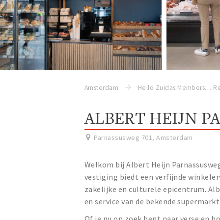
Amsterdam
Hello Zuidas Members
Re
ALBERT HEIJN 
Parnassusweg 701
,
Amsterdam
Welkom bij Albert Heijn Parnassusweg,
vestiging biedt een verfijnde winkeler
zakelijke en culturele epicentrum. A
en service van de bekende supermarktk
Of je nu op zoek bent naar verse en h