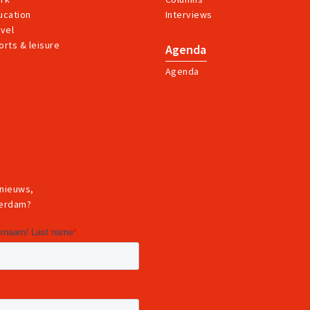
ucation
Interviews
avel
orts & leisure
Agenda
Agenda
 nieuws,
terdam?