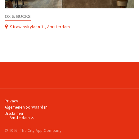
OX & BUCKS
Strawinskylaan 1 , Amsterdam
Privacy
Algemene voorwaarden
Disclaimer
Amsterdam
© 2026, The City App Company