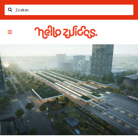
Zoeken
Hello
Home
Zuidas
App
Latest news
Upcoming events
Zuidas Jobs
Offers & Deals
Restaurants
Bars
Hotels
Shops
Live