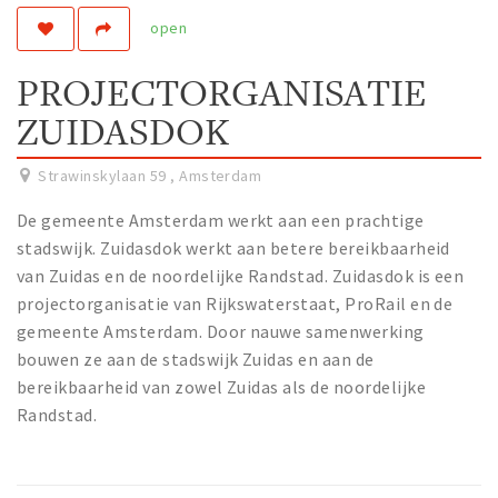
open
Work
Education
PROJECTORGANISATIE
Travel
ZUIDASDOK
Sports & leisure
Strawinskylaan 59
,
Amsterdam
Magazine
De gemeente Amsterdam werkt aan een prachtige
Columns
stadswijk. Zuidasdok werkt aan betere bereikbaarheid
Interviews
van Zuidas en de noordelijke Randstad. Zuidasdok is een
Hello Zuidas Articles
projectorganisatie van Rijkswaterstaat, ProRail en de
gemeente Amsterdam. Door nauwe samenwerking
About Hello Zuidas
bouwen ze aan de stadswijk Zuidas en aan de
bereikbaarheid van zowel Zuidas als de noordelijke
Programme
Randstad.
Membership
Contact