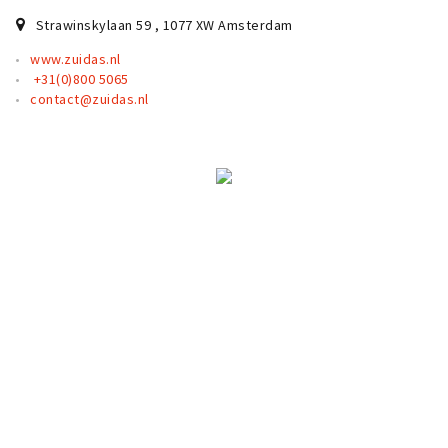
Partner Apps
Strawinskylaan 59
,
1077 XW
Amsterdam
Inloggen
www.zuidas.nl
+31(0)800 5065
contact@zuidas.nl