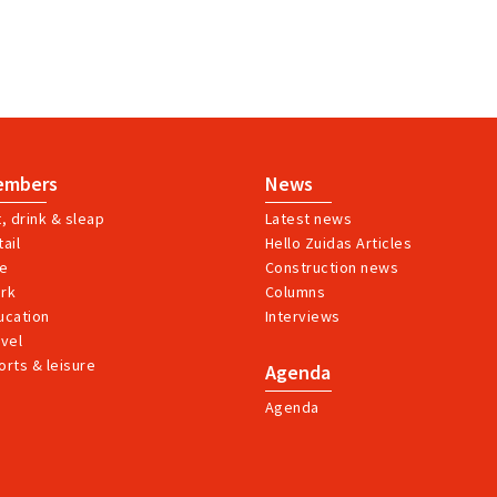
embers
News
t, drink & sleap
Latest news
ail
Hello Zuidas Articles
ve
Construction news
rk
Columns
ucation
Interviews
avel
orts & leisure
Agenda
Agenda