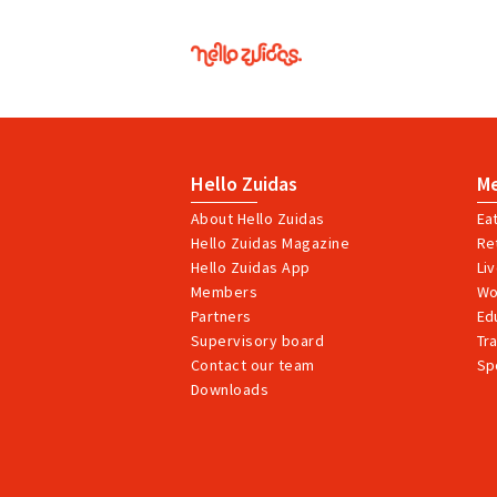
Hello
Zuidas
Hello Zuidas
M
About Hello Zuidas
Ea
Hello Zuidas Magazine
Ret
Hello Zuidas App
Li
Members
Wo
Partners
Ed
Supervisory board
Tr
Contact our team
Sp
Downloads