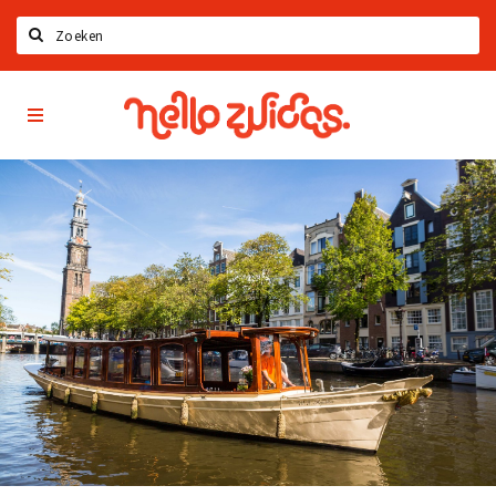
Zoeken
Hello
Home
Zuidas
App
Latest news
Upcoming events
Zuidas Jobs
Offers & Deals
Restaurants
Bars
Hotels
Shops
Live