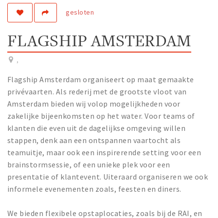
gesloten
Work
Education
FLAGSHIP AMSTERDAM
Travel
Sports & leisure
,
Flagship Amsterdam organiseert op maat gemaakte
Magazine
privévaarten. Als rederij met de grootste vloot van
Columns
Amsterdam bieden wij volop mogelijkheden voor
zakelijke bijeenkomsten op het water. Voor teams of
Interviews
klanten die even uit de dagelijkse omgeving willen
Hello Zuidas Articles
stappen, denk aan een ontspannen vaartocht als
teamuitje, maar ook een inspirerende setting voor een
About Hello Zuidas
brainstormsessie, of een unieke plek voor een
Programme
presentatie of klantevent. Uiteraard organiseren we ook
Membership
informele evenementen zoals, feesten en diners.
Contact
We bieden flexibele opstaplocaties, zoals bij de RAI, en