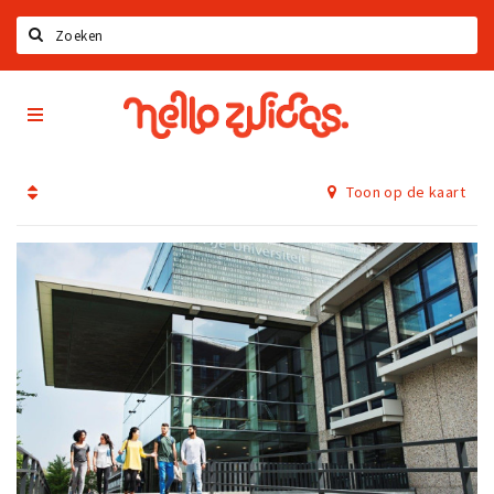
Zoeken
Hello
Home
Zuidas
App
Latest news
Toon op de kaart
Upcoming events
Zuidas Jobs
Offers & Deals
Restaurants
Bars
Hotels
Shops
Live