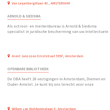
Van Leijenberghlaan 43 , AMSTERDAM
ARNOLD & SIEDSMA
Als octrooi- en merkenbureau is Arnold & Siedsma
specialist in juridische bescherming van uw intellectuele
eigendomsrechten. Van het vastleggen van oc...
Arent Janszoon Ernststraat 595F, Amsterdam
OPENBARE BIBLIOTHEEK
De OBA heeft 26 vestigingen in Amsterdam, Diemen en
Ouder-Amstel. Je kunt bij ons terecht voor onze
uitgebreide collectie, om te studeren, werken, ont...
Willem van Weldammelaan 5, Amsterdam