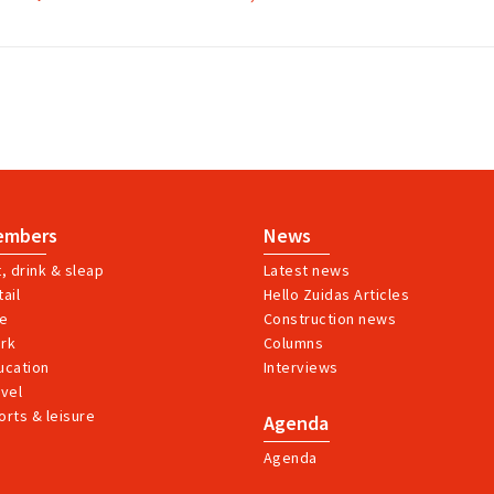
embers
News
t, drink & sleap
Latest news
ail
Hello Zuidas Articles
ve
Construction news
rk
Columns
ucation
Interviews
avel
orts & leisure
Agenda
Agenda