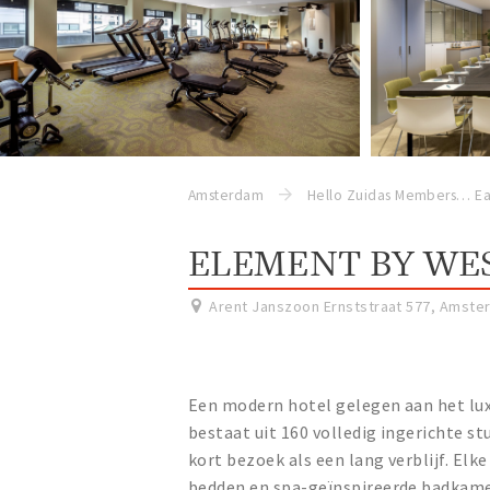
Amsterdam
Hello Zuidas Members
Ea
ELEMENT BY WE
Arent Janszoon Ernststraat 577
,
Amste
Een modern hotel gelegen aan het l
bestaat uit 160 volledig ingerichte s
kort bezoek als een lang verblijf. Elk
bedden en spa-geïnspireerde badkame