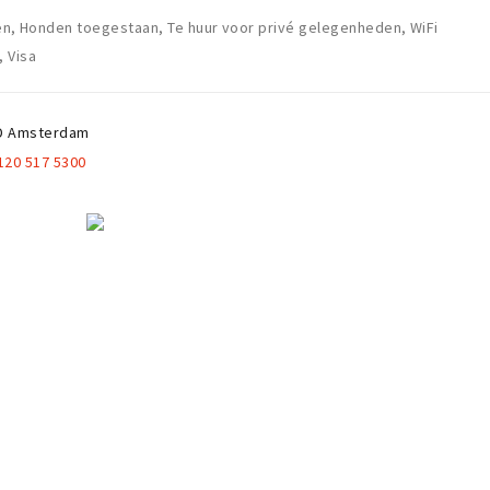
len, Honden toegestaan, Te huur voor privé gelegenheden, WiFi
 Visa
D
Amsterdam
120 517 5300