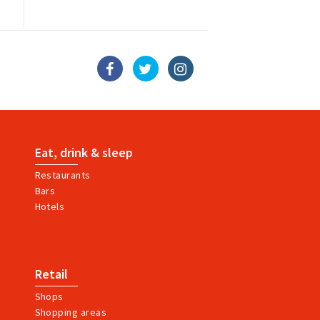
Eat, drink & sleep
Restaurants
Bars
Hotels
Retail
Shops
Shopping areas