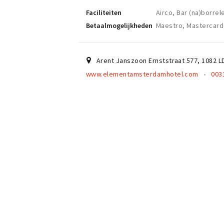
Faciliteiten
Airco, Bar (na)borre
Betaalmogelijkheden
Maestro, Mastercard,
Arent Janszoon Ernststraat 577
,
1082 L
www.elementamsterdamhotel.com
003