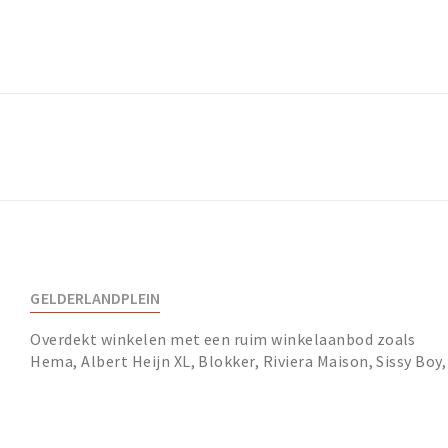
GELDERLANDPLEIN
Overdekt winkelen met een ruim winkelaanbod zoals
Hema, Albert Heijn XL, Blokker, Riviera Maison, Sissy Boy,
Marqt, Le Pain Quotidien, Kruidvat, Bart...