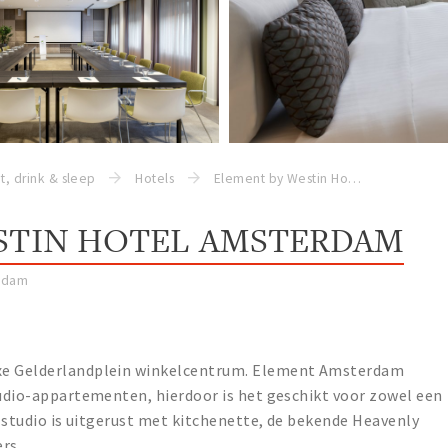
t, drink & sleep
Hotels
Element by Westin Hotel Amsterdam
STIN HOTEL AMSTERDAM
rdam
uxe Gelderlandplein winkelcentrum. Element Amsterdam
tudio-appartementen, hierdoor is het geschikt voor zowel een
e studio is uitgerust met kitchenette, de bekende Heavenly
rs.