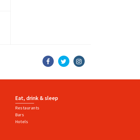
Eat, drink & sleep
Restaurants
Bars
Hotels