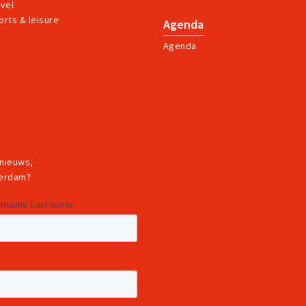
avel
orts & leisure
Agenda
Agenda
 nieuws,
terdam?