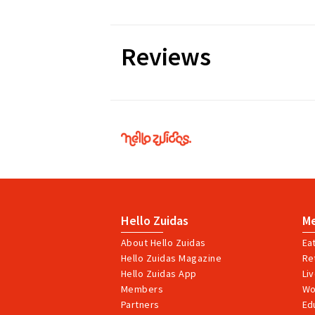
Reviews
Hello
Zuidas
Hello Zuidas
M
About Hello Zuidas
Ea
Hello Zuidas Magazine
Ret
Hello Zuidas App
Li
Members
Wo
Partners
Ed