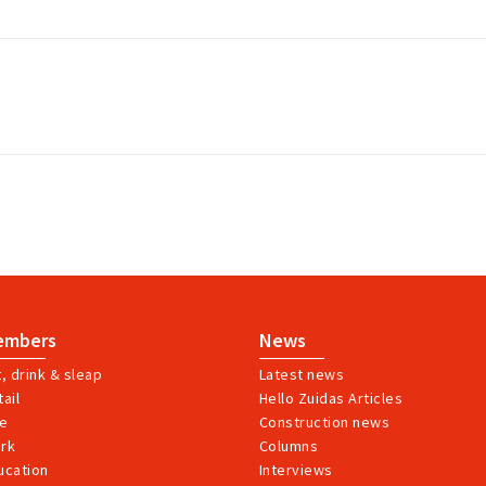
embers
News
t, drink & sleap
Latest news
ail
Hello Zuidas Articles
ve
Construction news
rk
Columns
ucation
Interviews