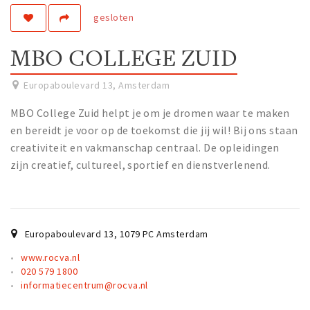
gesloten
Work
Education
MBO COLLEGE ZUID
Travel
Sports & leisure
Europaboulevard 13
,
Amsterdam
MBO College Zuid helpt je om je dromen waar te maken
Magazine
en bereidt je voor op de toekomst die jij wil! Bij ons staan
Columns
creativiteit en vakmanschap centraal. De opleidingen
zijn creatief, cultureel, sportief en dienstverlenend.
Interviews
Hello Zuidas Articles
About Hello Zuidas
Europaboulevard 13
,
1079 PC
Amsterdam
Programme
www.rocva.nl
Membership
020 579 1800
informatiecentrum@rocva.nl
Contact