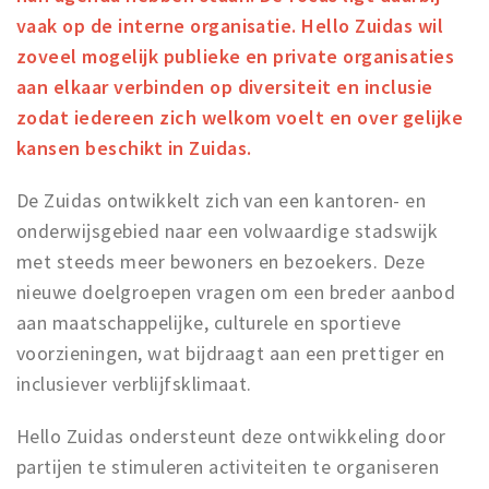
vaak op de interne organisatie. Hello Zuidas wil
Work
zoveel mogelijk publieke en private organisaties
Education
aan elkaar verbinden op diversiteit en inclusie
Travel
zodat iedereen zich welkom voelt en over gelijke
Sports & leisure
kansen beschikt in Zuidas.
Magazine
De Zuidas ontwikkelt zich van een kantoren- en
Columns
onderwijsgebied naar een volwaardige stadswijk
met steeds meer bewoners en bezoekers. Deze
Interviews
nieuwe doelgroepen vragen om een breder aanbod
Hello Zuidas Articles
aan maatschappelijke, culturele en sportieve
voorzieningen, wat bijdraagt aan een prettiger en
About Hello Zuidas
inclusiever verblijfsklimaat.
Programme
Membership
Hello Zuidas ondersteunt deze ontwikkeling door
Contact
partijen te stimuleren activiteiten te organiseren