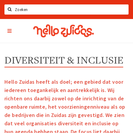
Zoeken
Hello
Home
Zuidas
App
Latest news
Upcoming events
DIVERSITEIT & INCLUSIE
Zuidas Jobs
Offers & Deals
Hello Zuidas heeft als doel; een gebied dat voor
Restaurants
iedereen toegankelijk en aantrekkelijk is. Wij
Bars
richten ons daarbij zowel op de inrichting van de
openbare ruimte, het voorzieningenniveau als op
Hotels
de bedrijven die in Zuidas zijn gevestigd. We zien
Shops
dat veel organisaties diversiteit en inclusie op
hun agenda hebben staan. De focus ligt daarbij
Live