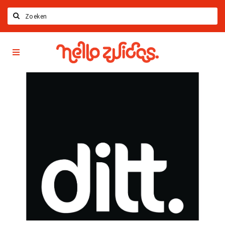
Zoeken
Hello
Home
Zuidas
App
Latest news
Upcoming events
Zuidas Jobs
Offers & Deals
Restaurants
Bars
Hotels
Shops
Live