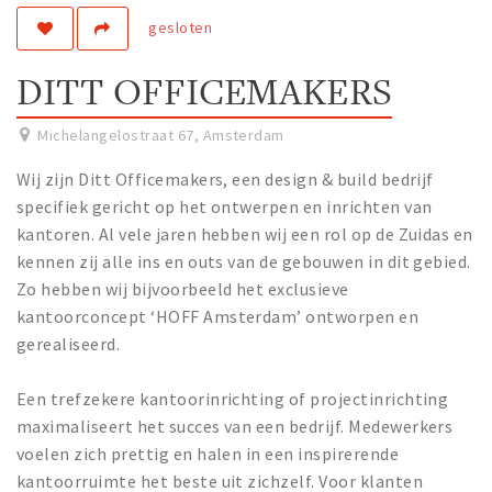
gesloten
Work
Education
DITT OFFICEMAKERS
Travel
Sports & leisure
Michelangelostraat 67
,
Amsterdam
Wij zijn Ditt Officemakers, een design & build bedrijf
Magazine
specifiek gericht op het ontwerpen en inrichten van
Columns
kantoren. Al vele jaren hebben wij een rol op de Zuidas en
kennen zij alle ins en outs van de gebouwen in dit gebied.
Interviews
Zo hebben wij bijvoorbeeld het exclusieve
Hello Zuidas Articles
kantoorconcept ‘HOFF Amsterdam’ ontworpen en
gerealiseerd.
About Hello Zuidas
Programme
Een trefzekere kantoorinrichting of projectinrichting
Membership
maximaliseert het succes van een bedrijf. Medewerkers
voelen zich prettig en halen in een inspirerende
Contact
kantoorruimte het beste uit zichzelf. Voor klanten