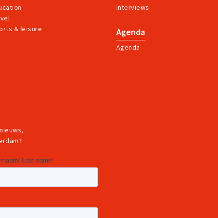
ucation
Interviews
avel
orts & leisure
Agenda
Agenda
 nieuws,
terdam?