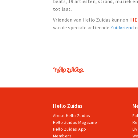
beats, 19 artiesten, strand, muziek en 
tot laat.
Vrienden van Hello Zuidas kunnen
HI
van de speciale actiecode
Zuidvriend
o
Hello
Zuidas
Hello Zuidas
M
About Hello Zuidas
Ea
Hello Zuidas Magazine
Ret
Hello Zuidas App
Li
Members
Wo