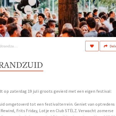
Del
Zuid Fest bij Strandzuid
STRANDZUID
t op zaterdag 19 juli groots gevierd met een eigen festival:
id omgetoverd tot een festivalterrein. Geniet van optredens
Rewind, Frits Friday, Lotje en Club STËLZ. Verwacht zomerse