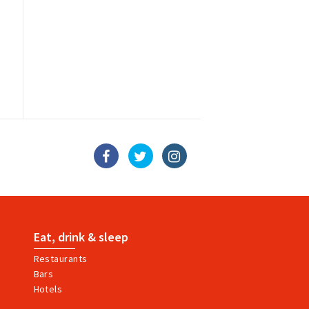
Eat, drink & sleep
Restaurants
Bars
Hotels