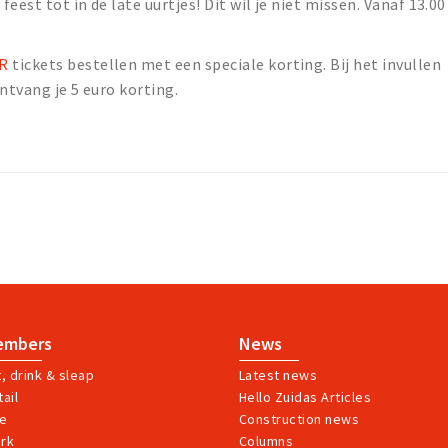
feest tot in de late uurtjes! Dit wil je niet missen. Vanaf 13.00
ER
tickets bestellen met een speciale korting. Bij het invullen
ntvang je 5 euro korting.
embers
News
t, drink & sleap
Latest news
ail
Hello Zuidas Articles
ve
Construction news
rk
Columns