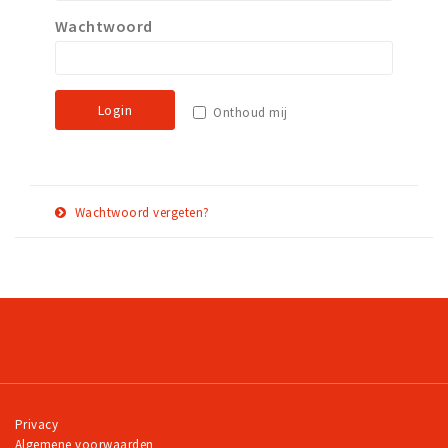
Wachtwoord
Work
Education
Travel
Login
Onthoud mij
Sports & leisure
Magazine
Columns
Wachtwoord vergeten?
Interviews
E-
Herstel
Hello Zuidas Articles
mail
adres
About Hello Zuidas
Programme
Membership
Contact
Privacy
Algemene voorwaarden