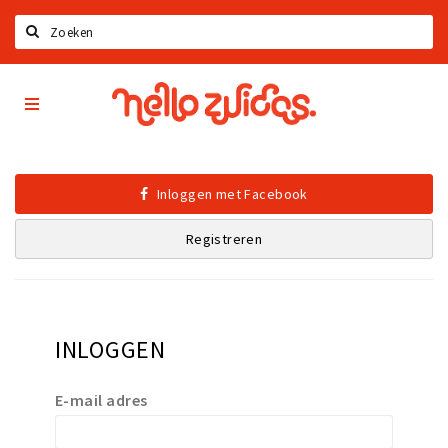
Zoeken
Hello
Home
Zuidas
App
Latest news
Upcoming events
Inloggen met Facebook
Zuidas Jobs
Registreren
Offers & Deals
Restaurants
Bars
INLOGGEN
Hotels
Shops
E-mail adres
Live