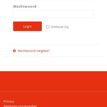
Wachtwoord
Work
Education
Travel
Login
Onthoud mij
Sports & leisure
Magazine
Columns
Wachtwoord vergeten?
Interviews
E-
Herstel
Hello Zuidas Articles
mail
adres
About Hello Zuidas
Programme
Membership
Contact
Privacy
Algemene voorwaarden