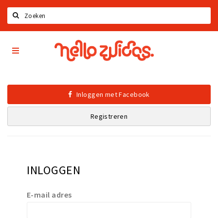
Zoeken
Hello
Home
Zuidas
App
Latest news
Upcoming events
Inloggen met Facebook
Zuidas Jobs
Registreren
Offers & Deals
Restaurants
Bars
INLOGGEN
Hotels
Shops
E-mail adres
Live